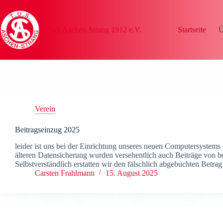
Zum
Inhalt
springen
TuS Aschen-Strang 1912 e.V.
Startseite
Ü
Verein
Beitragseinzug 2025
leider ist uns bei der Einrichtung unseres neuen Computersystems 
älteren Datensicherung wurden versehentlich auch Beiträge von be
Selbstverständlich erstatten wir den fälschlich abgebuchten Betr
Carsten Frahlmann
15. August 2025