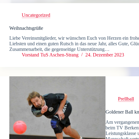
Uncategorized
Weihnachtsgrüße
Liebe Vereinsmitglieder, wir wünschen Euch von Herzen ein froh
Liebsten und einen guten Rutsch in das neue Jahr, alles Gute, Glü
Zusammenarbeit, die gegenseitige Unterstützung…
Vorstand TuS Aschen-Strang
24. Dezember 2023
Prellball
Goldener Ball kn
Am vergangenen 
beim TV Berkenb
Leistungsklasse 
Mannschaft vertr