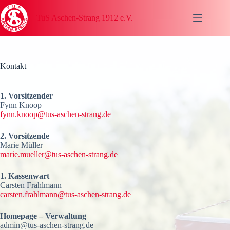
Zum
Inhalt
TuS Aschen-Strang 1912 e.V.
springen
Kontakt
1. Vorsitzender
Fynn Knoop
fynn.knoop@tus-aschen-strang.de
2. Vorsitzende
Marie Müller
marie.mueller@tus-aschen-strang.de
1. Kassenwart
Carsten Frahlmann
carsten.frahlmann@tus-aschen-strang.de
Homepage – Verwaltung
admin@tus-aschen-strang.de