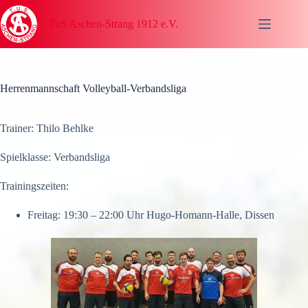
Zum
Inhalt
TuS Aschen-Strang 1912 e.V.
springen
Herrenmannschaft Volleyball-Verbandsliga
Trainer: Thilo Behlke
Spielklasse: Verbandsliga
Trainingszeiten:
Freitag: 19:30 – 22:00 Uhr Hugo-Homann-Halle, Dissen