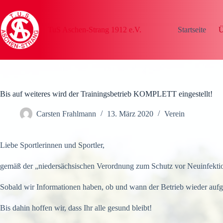
Zum
Inhalt
springen
TuS Aschen-Strang 1912 e.V.
Startseite
Ü
Bis auf weiteres wird der Trainingsbetrieb KOMPLETT eingestellt!
Carsten Frahlmann
13. März 2020
Verein
Liebe Sportlerinnen und Sportler,
gemäß der „niedersächsischen Verordnung zum Schutz vor Neuinfektione
Sobald wir Informationen haben, ob und wann der Betrieb wieder aufg
Bis dahin hoffen wir, dass Ihr alle gesund bleibt!