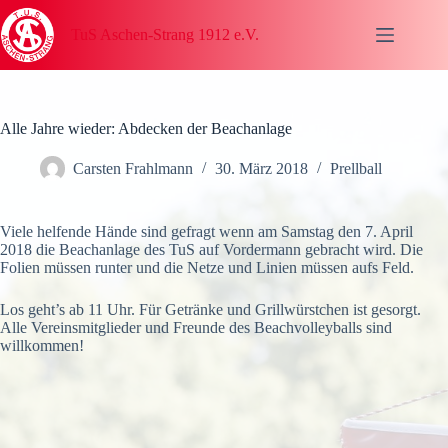
Zum
Inhalt
TuS Aschen-Strang 1912 e.V.
springen
Alle Jahre wieder: Abdecken der Beachanlage
Carsten Frahlmann
30. März 2018
Prellball
Viele helfende Hände sind gefragt wenn am Samstag den 7. April
2018 die Beachanlage des TuS auf Vordermann gebracht wird. Die
Folien müssen runter und die Netze und Linien müssen aufs Feld.
Los geht’s ab 11 Uhr. Für Getränke und Grillwürstchen ist gesorgt.
Alle Vereinsmitglieder und Freunde des Beachvolleyballs sind
willkommen!