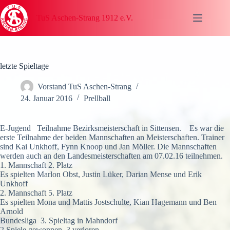
Zum
Inhalt
TuS Aschen-Strang 1912 e.V.
springen
letzte Spieltage
Vorstand TuS Aschen-Strang
24. Januar 2016
Prellball
E-Jugend Teilnahme Bezirksmeisterschaft in Sittensen. Es war die
erste Teilnahme der beiden Mannschaften an Meisterschaften. Trainer
sind Kai Unkhoff, Fynn Knoop und Jan Möller. Die Mannschaften
werden auch an den Landesmeisterschaften am 07.02.16 teilnehmen.
1. Mannschaft 2. Platz
Es spielten Marlon Obst, Justin Lüker, Darian Mense und Erik
Unkhoff
2. Mannschaft 5. Platz
Es spielten Mona und Mattis Jostschulte, Kian Hagemann und Ben
Arnold
Bundesliga 3. Spieltag in Mahndorf
2 Spiele gewonnen, 3 verloren