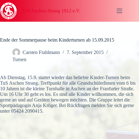
Zum
Inhalt
TuS Aschen-Strang 1912 e.V.
springen
Ende der Sommerpause beim Kinderturnen ab 15.09.2015
Carsten Frahlmann
7. September 2015
Turnen
Ab Dienstag, 15.9. startet wieder das beliebte Kinder-Turnen beim
TuS Aschen Strang. Treffpunkt für alle GrundschülerInnen vom 6 bis
10 Jahren ist die kleine Turnhalle in Aschen an der Franfurter Straße.
Um 16 Uhr 30 geht es los. Es sind alle Kinder willkommen, die sich
gerne an und auf Geräten bewegen möchten. Die Gruppe leitet die
Sportpädagogin Anja Kröger. Bei Rückfragen melden Sie sich gerne
unter 05424 2090415.